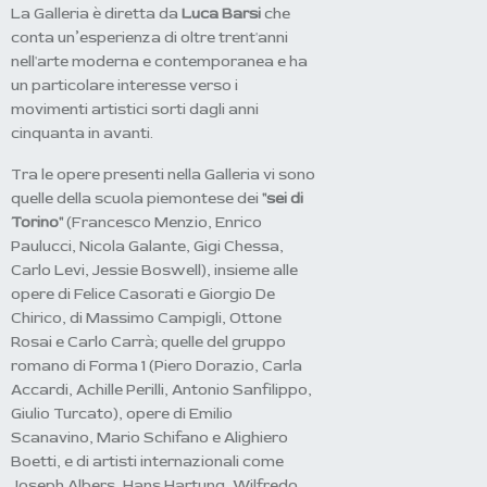
La Galleria è diretta da
Luca Barsi
che
conta un’esperienza di oltre trent'anni
nell'arte moderna e contemporanea e ha
un particolare interesse verso i
movimenti artistici sorti dagli anni
cinquanta in avanti.
Tra le opere presenti nella Galleria vi sono
quelle della scuola piemontese dei
"sei di
Torino"
(Francesco Menzio, Enrico
Paulucci, Nicola Galante, Gigi Chessa,
Carlo Levi, Jessie Boswell), insieme alle
opere di Felice Casorati e Giorgio De
Chirico, di Massimo Campigli, Ottone
Rosai e Carlo Carrà; quelle del gruppo
romano di Forma 1 (Piero Dorazio, Carla
Accardi, Achille Perilli, Antonio Sanfilippo,
Giulio Turcato), opere di Emilio
Scanavino, Mario Schifano e Alighiero
Boetti, e di artisti internazionali come
Joseph Albers, Hans Hartung, Wilfredo