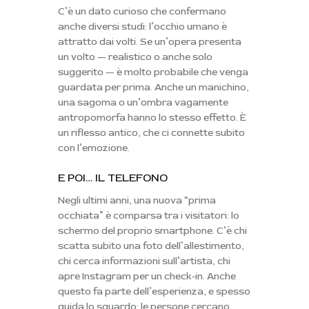
C’è un dato curioso che confermano
anche diversi studi:
l’occhio umano è
attratto dai volti
. Se un’opera presenta
un volto — realistico o anche solo
suggerito — è molto probabile che venga
guardata per prima. Anche un manichino,
una sagoma o un’ombra vagamente
antropomorfa hanno lo stesso effetto. È
un riflesso antico, che ci connette subito
con l’emozione.
E POI… IL TELEFONO
Negli ultimi anni, una nuova “prima
occhiata” è comparsa tra i visitatori:
lo
schermo del proprio smartphone
. C’è chi
scatta subito una foto dell’allestimento,
chi cerca informazioni sull’artista, chi
apre Instagram per un check-in. Anche
questo fa parte dell’esperienza, e spesso
guida lo sguardo: le persone cercano