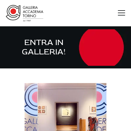
ENTRA IN
GAT
GALLERIA!
ARTISTI
MOSTRE
FIERE
CONTATTI