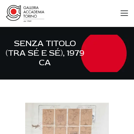
SENZA TITOLO
GAT
(TRA SÉ E SÉ), 1979
ARTISTI
CA
MOSTRE
FIERE
CONTATTI