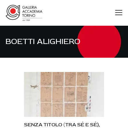
BOETTI ALIGHIERO
GAT
ARTISTI
MOSTRE
FIERE
CONTATTI
SENZA TITOLO (TRA SÉ E SÉ),