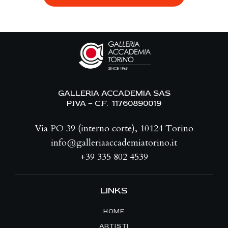
A
V
I
G
A
Z
I
GALLERIA ACCADEMIA SAS
O
P.IVA – C.F. 11760890019
N
E
Via PO 39 (interno corte), 10124 Torino
info@galleriaaccademiatorino.it
+39 335 802 4539
LINKS
HOME
ARTISTI