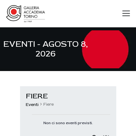
EVENTI - AGOSTO 8,
GAT
2026
ARTISTI
MOSTRE
FIERE
CONTATTI
FIERE
Fiere
Eventi
Non ci sono eventi previsti.
N
o
t