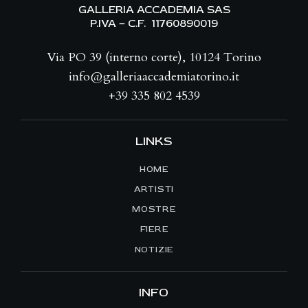
O
GALLERIA ACCADEMIA SAS
E
N
P.IVA – C.F. 11760890019
N
E
A
Via PO 39 (interno corte), 10124 Torino
V
info@galleriaaccademiatorino.it
I
+39 335 802 4539
G
A
Z
LINKS
I
HOME
O
ARTISTI
N
E
MOSTRE
FIERE
NOTIZIE
INFO