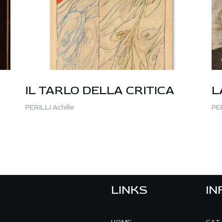
IL TARLO DELLA CRITICA
L
PERILLI Achille
PER
LINKS
IN
HOME
GAT