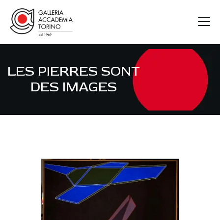
LES PIERRES SONT
GAT
DES IMAGES
ARTISTI
MOSTRE
FIERE
CONTATTI