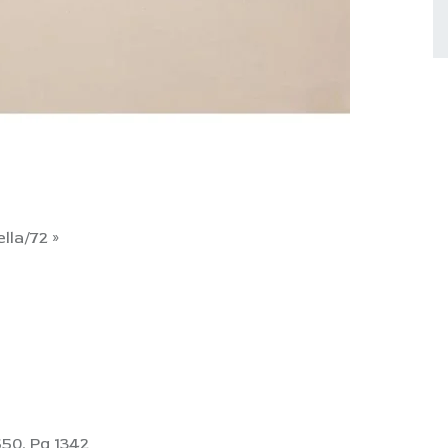
lla/72 »
550, Pg 1342