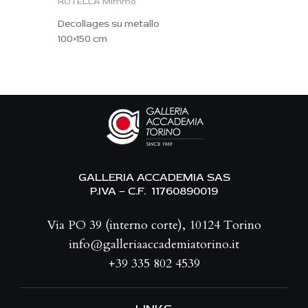
ROTELLA Mimmo
Decollages su metallo
100×150 cm
GALLERIA ACCADEMIA SAS
P.IVA – C.F. 11760890019
Via PO 39 (interno corte), 10124 Torino
info@galleriaaccademiatorino.it
+39 335 802 4539