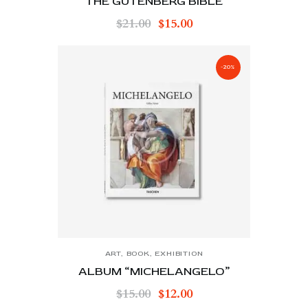
THE GUTENBERG BIBLE
$
21.00
$
15.00
-20%
ART
,
BOOK
,
EXHIBITION
ALBUM “MICHELANGELO”
$
15.00
$
12.00