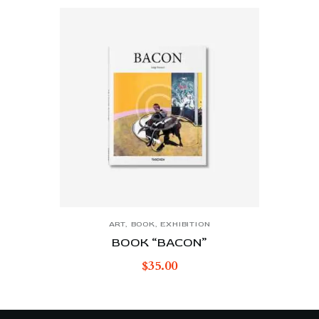
ART
,
BOOK
,
EXHIBITION
BOOK “BACON”
$
35.00