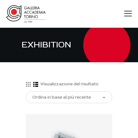
EXHIBITION
GAT
ARTISTI
MOSTRE
FIERE
Visualizzazione del risultato
CONTATTI