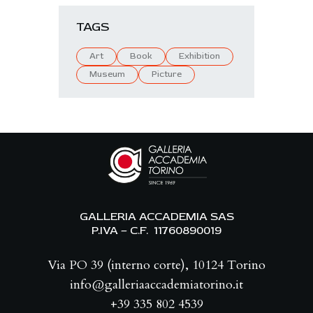
TAGS
Art
Book
Exhibition
Museum
Picture
GALLERIA ACCADEMIA SAS
P.IVA – C.F. 11760890019
Via PO 39 (interno corte), 10124 Torino
info@galleriaaccademiatorino.it
+39 335 802 4539