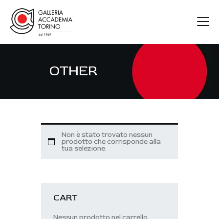
OTHER
GAT
ARTISTI
MOSTRE
FIERE
Non è stato trovato nessun
CONTATTI
prodotto che corrisponde alla
tua selezione.
CART
Nessun prodotto nel carrello.