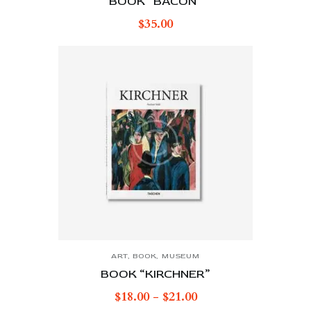
BOOK “BACON”
$
35.00
ART
,
BOOK
,
MUSEUM
BOOK “KIRCHNER”
$
18.00
-
$
21.00